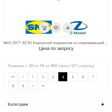
MUC.207-22.FD Корпусной подшипник из нержавеющей стали SNR
Цена по запросу
Показано с 28 по 36 из 960 (всего 107 страниц)
<
1
2
3
4
5
6
7
|
<
8
9
>
Категории