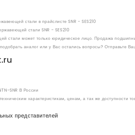
ржавеющей стали в прайслисте SNR - SES210
ержавеющей стали SNR - SES210
щей стали может только юридическое лицо. Продажа подшипни
добрать аналог или у Вас остались вопросы? Отправьте Ваш
.ru
NTN-SNR В России
техническим характеристикам, ценам, а так же доступности т
льных представителей